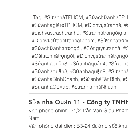
 Tag: 
#SửanhàTPHCM
, 
#SửachữanhàTP
#SửanhàgiárẻTPHCM
, 
#Dịchvụsửanhà
, 
#
#dịchvụsửachữanhà
, 
#Sửanhàtrọngóigiá
#Dịchvụsửachữanhàtphcm
, 
#Sửanhàtrọn
#Sửachữanhàtrọngói
, 
#Côngtysửanhà
, 
#
#Cảitạonhàtrọngói
, 
#Dịchvụsửanhàtrọngó
#Sửanhàquận3
, 
#Sửanhàquận4
, 
#Sửanh
#Sửanhàquận8
, 
#Sửanhàquận9
, 
#Sửanh
#SửanhàBìnhChánh
, 
#SửanhàTânBình
, 
#
#SửanhàGòVấp
, 
#SửanhàPhúNhuận
Sửa nhà Quận 11 - Công ty TNH
Văn phòng chính: 21/2 Trần Văn Giàu,Phạm 
Nam
Văn phòng đại diện: B3-24 đường số8,khu