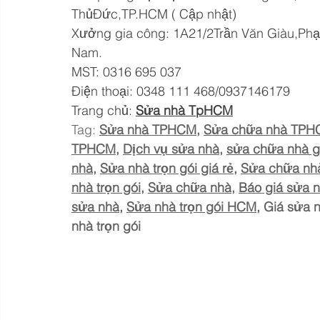
ThủĐức,TP.HCM ( Cập nhật)
Xưởng gia công: 1A21/2Trần Văn Giàu,Phạm
Nam.
MST: 0316 695 037
Điện thoại: 0348 111 468/0937146179
Trang chủ: 
Sửa nhà TpHCM
Tag: 
Sửa nhà TPHCM
, 
Sửa chữa nhà TP
TPHCM
, 
Dịch vụ sửa nhà
, 
sửa chữa nhà g
nhà
, 
Sửa nhà trọn gói giá rẻ
, 
Sửa chữa nhà
nhà trọn gói
, 
Sửa chữa nhà
, 
Báo giá sửa n
sửa nhà
, 
Sửa nhà trọn gói HCM
, Giá sửa n
nhà trọn gói